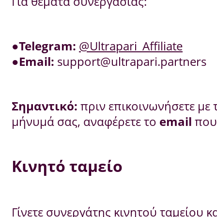
Για θέματα συνεργασίας:
●
Telegram:
@Ultrapari_Affiliate
●
Email:
support@ultrapari.partners
Σημαντικό:
πριν επικοινωνήσετε με τ
μήνυμά σας, αναφέρετε το
email
που 
Κινητό ταμείο
Γίνετε συνεργάτης κινητού ταμείου και