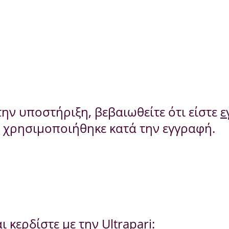
ην υποστήριξη, βεβαιωθείτε ότι είστε
ε
χρησιμοποιήθηκε κατά την εγγραφή.
 κερδίστε με την Ultrapari: