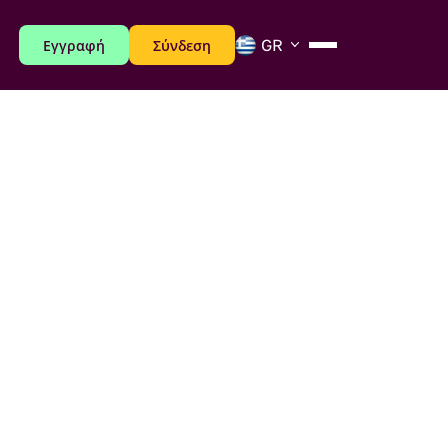
Εγγραφή
Σύνδεση