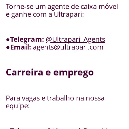
Torne-se um agente de caixa móvel
e ganhe com a Ultrapari:
●
Telegram:
@Ultrapari_Agents
●
Email:
agents@ultrapari.com
Carreira e emprego
Para vagas e trabalho na nossa
equipe: