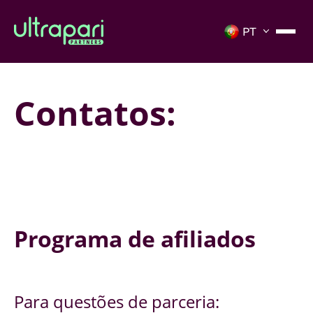
Contatos:
Programa de afiliados
Para questões de parceria: