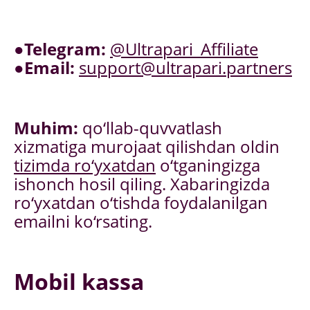
●
Telegram:
@Ultrapari_Affiliate
●
Email:
support@ultrapari.partners
Muhim:
qo‘llab-quvvatlash
xizmatiga murojaat qilishdan oldin
tizimda ro‘yxatdan
o‘tganingizga
ishonch hosil qiling. Xabaringizda
ro‘yxatdan o‘tishda foydalanilgan
emailni ko‘rsating.
Mobil kassa