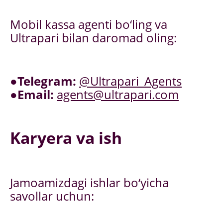
Mobil kassa agenti bo‘ling va
Ultrapari bilan daromad oling:
●
Telegram:
@Ultrapari_Agents
●
Email:
agents@ultrapari.com
Karyera va ish
Jamoamizdagi ishlar bo‘yicha
savollar uchun: