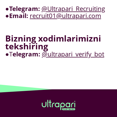
●
Telegram:
@Ultrapari_Recruiting
●
Email:
recruit01@ultrapari.com
Bizning xodimlarimizni
tekshiring
●T
elegram:
@ultrapari_verify_bot