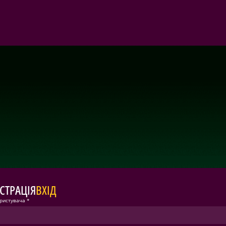
СТРАЦІЯ
ВХІД
ористувача *