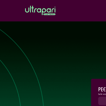
РЕЄ
Ім’я к