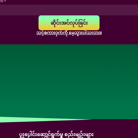
က် *
ဆိုင်းအင်လုပ်ခြင်း
သင့်စကားဝှက်ကို မေ့သွားပါသလား။
ပူးပေါင်းဆောင်ရွက်မှု စည်းမျဥ်းများ