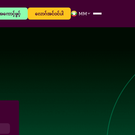
အကောင့်ဖွင့်
လောဂ်အင်ဝင်ပါ