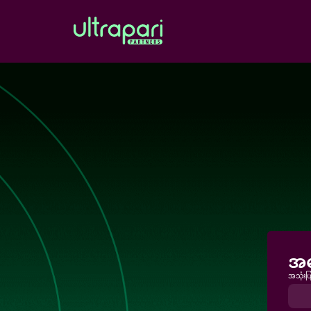
အကေ
အသုံးပ