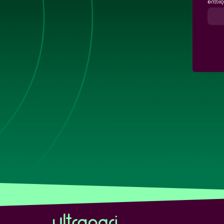
စကားဝှ