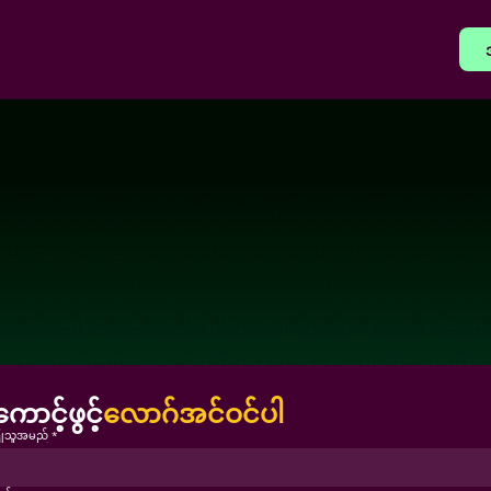
ာင့်ဖွင့်
လောဂ်အင်ဝင်ပါ
ြုသူအမည် *