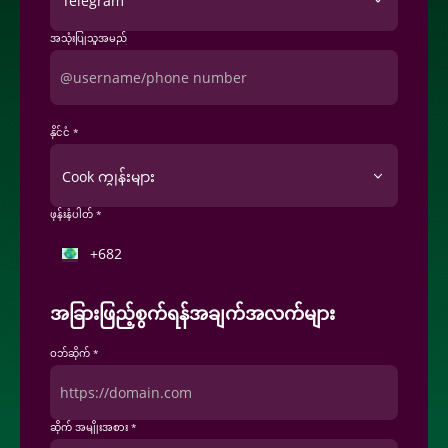
အသုံးပြုသူအမည်
နိုင်ငံ *
Cook ကျွန်းများ
ဖုန်းနံပါတ် *
အခြားဖြည့်စွက်ရန်အချက်အလက်များ
ဝဘ်ဆိုက် *
ဆိုက် အမျိုးအစား *