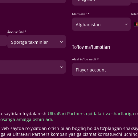
Mamlakat *
Tele
Afghanistan
Sayt toifasi *
Sportga taxminlar
To'lov ma'lumotlari
Afzal to'lov usuli *
Player account
eb-saytidan foydalanish
UltraPari Partners qoidalari va shartlariga
m
yosatiga amalga oshiriladi.
 veb-saytda ro'yxatdan o'tish bilan bog'liq holda to'plangan shaxsiy
riga va UltraPari Partners kompaniyasiga xizmat ko'rsatuvchi uchinch