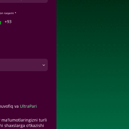
fon raqami *
uvofiq va
UltraPari
 ma'lumotlaringizni turli
i shaxslarga o'tkazishi