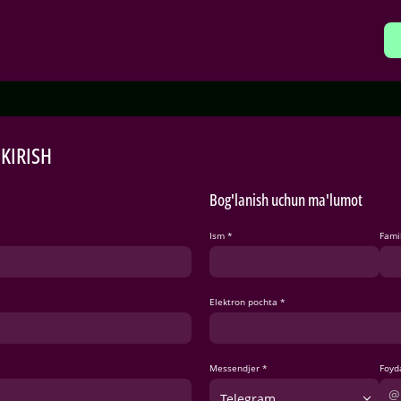
H
KIRISH
Bog'lanish uchun ma'lumot
Ism *
Fami
Elektron pochta *
Messendjer *
Foyd
Telegram