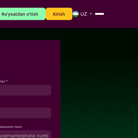
Ro'yxatdan o'tish
Kirish
liya *
alanuvchi nomi