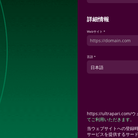
詳細情報
Webサイト *
言語 *
日本語
https://ultrapari.c
てご利用いただきます。
当ウェブサイトへの登録時にご提
サービスを提供するサー