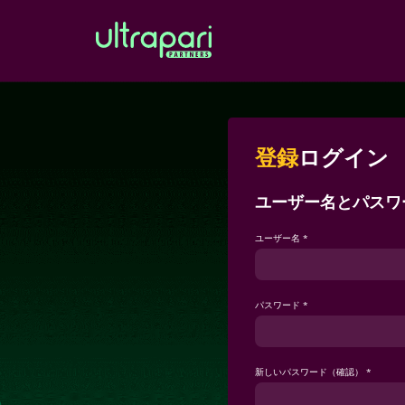
登録
ログイン
ユーザー名とパスワ
ユーザー名 *
パスワード *
新しいパスワード（確認） *