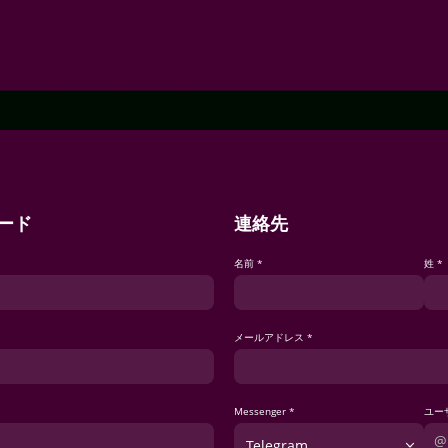
ード
連絡先
名前 *
姓 *
メールアドレス *
Messenger *
ユー
Telegram