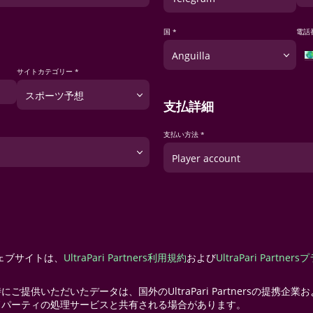
国 *
電話
Anguilla
サイトカテゴリー *
スポーツ予想
支払詳細
支払い方法 *
Player account
om/ウェブサイトは、
UltraPari Partners利用規約
および
UltraPari Part
供いただいたデータは、国外のUltraPari Partnersの提携企業およびUlt
ドパーティの処理サービスと共有される場合があります。