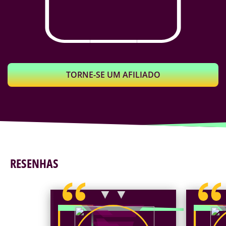
TORNE-SE UM AFILIADO
RESENHAS
▼ ▼