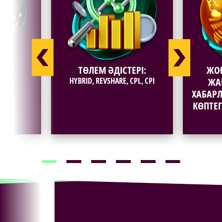
ҚЫТ
ТӨЛЕМ ӘДІСТЕРІ:
ЖО
ГІ
HYBRID, REVSHARE, CPL, CPI
ЖА
КА
ХАБАР
КӨПТЕ