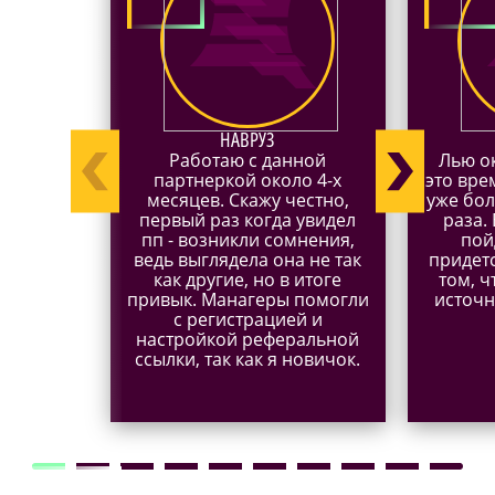
НАВРУЗ
Работаю с данной
Лью ок
партнеркой около 4-х
это вре
месяцев. Скажу честно,
уже бол
первый раз когда увидел
раза.
пп - возникли сомнения,
пой
ведь выглядела она не так
придет
как другие, но в итоге
том, ч
привык. Манагеры помогли
источн
с регистрацией и
настройкой реферальной
ссылки, так как я новичок.