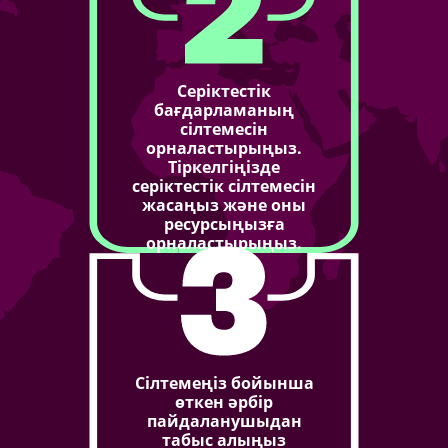
Серіктестік
бағдарламаның
сілтемесін
орналастырыңыз.
Тіркелгіңізде
серіктестік сілтемесін
жасаңыз және оны
ресурсыңызға
орналастырыңыз.
Сілтемеңіз бойынша
өткен әрбір
пайдаланушыдан
табыс алыңыз