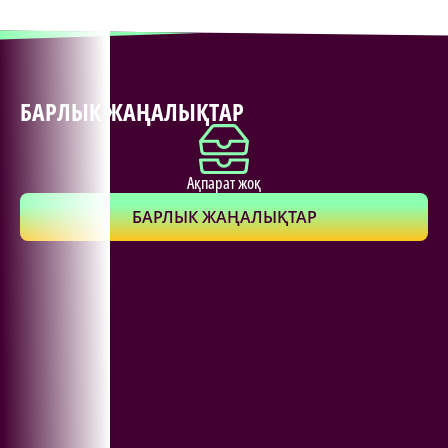
БАРЛЫК ЖАҢАЛЫҚТАР
Ақпарат жоқ
БАРЛЫК ЖАҢАЛЫҚТАР