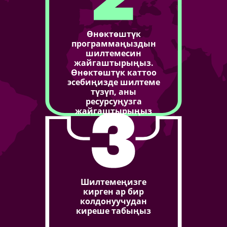
Өнөктөштүк
программаңыздын
шилтемесин
жайгаштырыңыз.
Өнөктөштүк каттоо
эсебиңизде шилтеме
түзүп, аны
ресурсуңузга
жайгаштырыңыз
Шилтемеңизге
кирген ар бир
колдонуучудан
киреше табыңыз