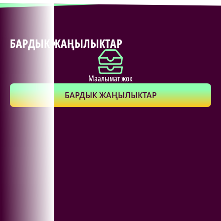
БАРДЫК ЖАҢЫЛЫКТАР
Маалымат жок
БАРДЫК ЖАҢЫЛЫКТАР