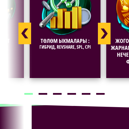
АКЫТ
ТӨЛӨМ ЫКМАЛАРЫ :
ЖОГО
АСЫ
ГИБРИД, REVSHARE, SPL, CPI
ЖАРНА
НЕЧ