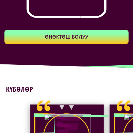
ӨНӨКТӨШ БОЛУУ
КҮБӨЛӨР
▼ ▼