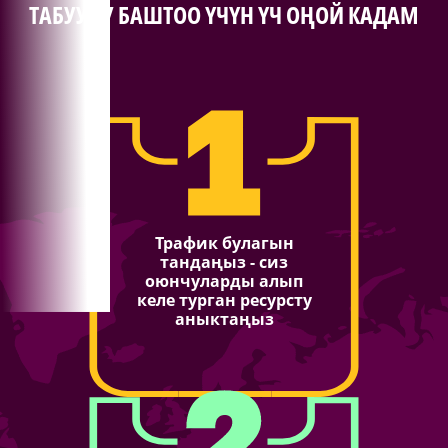
ТАБУУНУ БАШТОО ҮЧҮН ҮЧ ОҢОЙ КАДАМ
Трафик булагын
тандаңыз - сиз
оюнчуларды алып
келе турган ресурсту
аныктаңыз