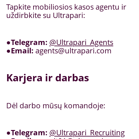
Tapkite mobiliosios kasos agentu ir
uždirbkite su Ultrapari:
●
Telegram:
@Ultrapari_Agents
●
Email:
agents@ultrapari.com
Karjera ir darbas
Dėl darbo mūsų komandoje:
●
Telegram:
@Ultrapari_Recruiting