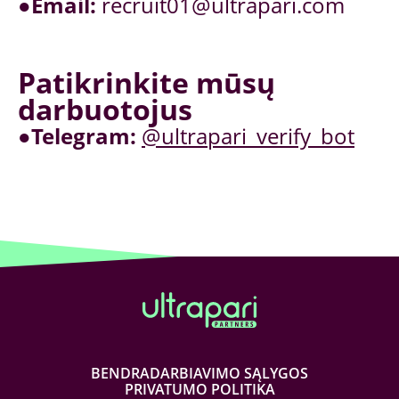
●
Email:
recruit01@ultrapari.com
Patikrinkite mūsų
darbuotojus
●
Telegram:
@ultrapari_verify_bot
BENDRADARBIAVIMO SĄLYGOS
PRIVATUMO POLITIKA