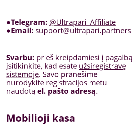
●
Telegram:
@Ultrapari_Affiliate
●
Email:
support@ultrapari.partners
Svarbu:
prieš kreipdamiesi į pagalbą
įsitikinkite, kad esate
užsiregistravę
sistemoje
. Savo pranešime
nurodykite registracijos metu
naudotą
el. pašto adresą
.
Mobilioji kasa